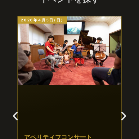
2026年4月5日(日)
202
生
アペリティフコンサート
と