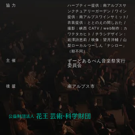
協 力
ハーブティー提供：
南アルプスサ
ンクチュアリーガーデン
/ ワイン
提供 :
南アルプスワインサミット
/
衣装提供：
ととのえの間しおた
/
撮影：
峡西 CATV
/ web制作：
カ
ワテタカヒト
/ チラシデザイン：
岩澤詩恵莉 / 映像：望月洋輔 / 山
梨ローカルつーしん「ナシロー」
（順不同
）
主 催
ずーどあるぺん音楽祭実行
委員会
後 援
南アルプス市