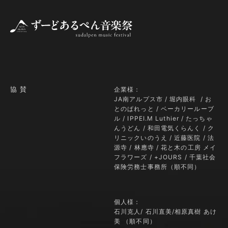
協 賛
企業様：
JA南アルプス市
/
堀内眼科
/
お
とのぱれっと
/
ベーカリールーブ
ル
/
IPPEI.M Luthier
/
たっちゃ
んうどん
/
和田電気くらんく
/
ク
リニックいのうえ
/
近藤医院
/
法
源寺
/ 林應寺 /
花と木の工房 メイ
フラワーズ
/
+JOURS
/ 千葉社会
保険労務士事務所（順不同）
個人様：
石川克人/ 石川直美/相原真樹 あけ
美 （順不同）