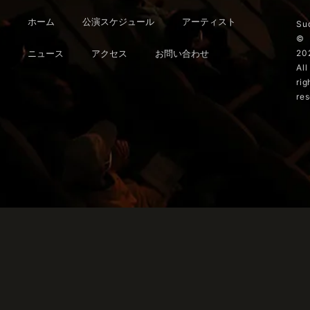
ホーム
公演スケジュール
アーティスト
Su
©
ニュース
アクセス
お問い合わせ
20
All
rig
res